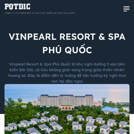
VINPEARL RESORT & SPA
PHÚ QUỐC
Vinpearl Resort & Spa Phú Quốc là khu nghỉ dưỡng 5 sao bên
biển Bãi Dài, sở hữu không gian sang trọng giữa thiên nhiên
hoang sơ. Đây là điểm đến lý tưởng để tận hưởng kỳ nghỉ trọn
vẹn tại đảo ngọc