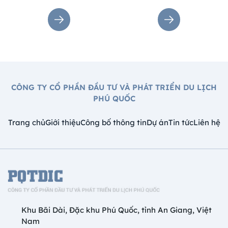
không gian sang trọng giữa
không gian sang trọng giữa
thiên nhiên hoang sơ. Đây là
thiên nhiên hoang sơ. Đây là
điểm đến lý tưởng để tận
điểm đến lý tưởng để tận
hưởng kỳ nghỉ trọn vẹn tại
hưởng kỳ nghỉ trọn vẹn tại
đảo ngọc
đảo ngọc
CÔNG TY CỔ PHẦN ĐẦU TƯ VÀ PHÁT TRIỂN DU LỊCH
PHÚ QUỐC
Trang chủ
Giới thiệu
Công bố thông tin
Dự án
Tin tức
Liên hệ
Khu Bãi Dài, Đặc khu Phú Quốc, tỉnh An Giang, Việt
Nam